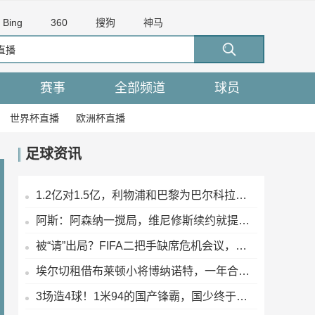
Bing
360
搜狗
神马
赛事
全部频道
球员
世界杯直播
欧洲杯直播
足球资讯
1.2亿对1.5亿，利物浦和巴黎为巴尔科拉扯皮，这差价真能抹平？
阿斯：阿森纳一搅局，维尼修斯续约就提速了？新约年薪2400万欧
被“请”出局？FIFA二把手缺席危机会议，他曾公开叫板因凡蒂诺
埃尔切租借布莱顿小将博纳诺特，一年合同无买断
3场造4球！1米94的国产锋霸，国少终于等来了自己的“哈兰德”？