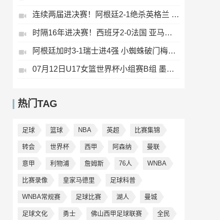
连续两届进决赛！阿根廷2-1绝杀英格兰 劳塔罗恩佐破门梅西两助攻
时隔16年进决赛！西班牙2-0法国 亚马尔造点奥亚萨瓦尔、波罗破门
阿根廷加时3-1瑞士进4强 小蜘蛛破门梅西助攻麦卡恩博洛假摔染红
07月12日U17女篮世界杯小组赛B组 墨西哥U17女篮51-80中国U17女篮 全场集锦
热门TAG
足球
篮球
NBA
英超
比赛集锦
转会
世界杯
西甲
阿森纳
曼联
意甲
利物浦
詹姆斯
76人
WNBA
比赛录像
皇家马德里
足球科普
WNBA常规赛
足球比赛
湖人
曼城
足球文化
勇士
佛山西甲足球联赛
全民