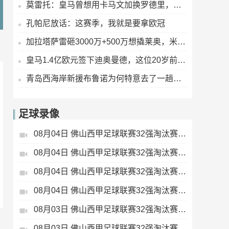
莫雷托：皇马曾想用卡马文加换罗德里，没成！巴萨却快签下了
孔帕尼放话：这赛季，我就是要拿欧冠
加拉塔萨雷砸3000万+500万想撬莱奥，米兰眼皮都没抬：5000万，少一分不谈
皇马1.4亿欧元签下迪奥曼德，这位20岁前锋一年前身价仅多少 ？
青岛西海岸新援布鲁诺为何特意去了一趟韩国 ？
足球录像
08月04日 佛山西甲足球联赛32强淘汰赛 肇庆恒骏成 VS 三七互娱 全场录像
08月04日 佛山西甲足球联赛32强淘汰赛 广东西南建设 VS 香港圣徒 全场录像
08月04日 佛山西甲足球联赛32强淘汰赛 贪玩游戏 VS 美的薪火 全场录像
08月04日 佛山西甲足球联赛32强淘汰赛 藝品高國際 VS 湛江狂狼·粵辉能源 全场录像
08月03日 佛山西甲足球联赛32强淘汰赛 广州求信 VS 顺德新青年 全场录像
08月03日 佛山西甲足球联赛32强淘汰赛 广东客家青年 VS 广州英华思力U17 全场录像