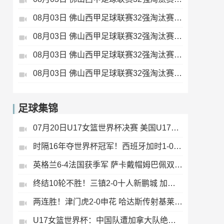
08月03日 佛山西甲足球联赛32强淘汰赛 大塘控股 VS 茂名市点都得 全场录像
08月03日 佛山西甲足球联赛32强淘汰赛 广州蜀地红 VS 广州戴拿模 全场录像
08月03日 佛山西甲足球联赛32强淘汰赛 广东凤铝 VS 湛江八部科技 全场录像
08月03日 佛山西甲足球联赛32强淘汰赛 三水乐民兴健力宝 VS 中国澳门澳科精英 全场录像
足球集锦
07月20日U17女篮世界杯决赛 美国U17女篮 82 - 73 西班牙U17女篮 集锦
时隔16年夺世界杯冠军！西班牙加时1-0阿根廷 费兰制胜恩佐染红
英格兰6-4法国获季军 萨卡戴帽姆巴佩双响创纪录奥利塞2助+失良机
终结10轮不胜！三镇2-0十人新鹏城 加布里埃尔直红 熊继政破门
两连胜！津门虎2-0申花 哈达斯传射基莱斯破门 比赛一度暂停1小时
U17女篮世界杯：中国队遭加拿大队绝杀无缘4强 庞云舒16+10