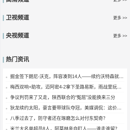
卫视频道
更多 >>
央视频道
更多 >>
热门资讯
掘金签下朗尼-沃克，阵容凑到14人——续约沃特森就满员，可这土豪线压力不小
梅西双响+助攻，迈阿密4-2拿下圣路易斯，雨战里玩出花活
争议判罚来了又走，陕西联合的“冤屈”没能换来三分
狄龙续约太阳，豪言要带球队夺冠，美媒调侃：这价钱够签9个詹姆斯了
八季过去了，防守者还在琢磨怎么对付东契奇？
米兰大名单超员8人，阿莫林亲自盯人——谁走谁留？