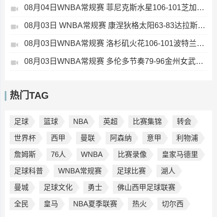
08月04日WNBA常规赛 菲尼克斯水星106-101芝加哥天空 全场集锦
08月03日 WNBA常规赛 康涅狄格太阳63-83达拉斯飞翼 全场集锦
08月03日WNBA常规赛 洛杉矶火花106-101波特兰火焰 全场集锦
08月03日WNBA常规赛 多伦多节奏79-96金州女武神 全场集锦
热门TAG
足球
篮球
NBA
英超
比赛集锦
转会
世界杯
西甲
曼联
阿森纳
意甲
利物浦
詹姆斯
76人
WNBA
比赛录像
皇家马德里
足球科普
WNBA常规赛
足球比赛
湖人
曼城
足球文化
勇士
佛山西甲足球联赛
全民
皇马
NBA夏季联赛
热火
切尔西