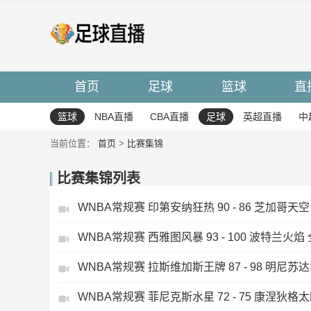
首页
足球
篮球
直
篮球
NBA直播
CBA直播
足球
英超直播
中
当前位置：
首页
>
比赛集锦
比赛集锦列表
WNBA常规赛 印第安纳狂热 90 - 86 芝加哥天
WNBA常规赛 西雅图风暴 93 - 100 波特兰火焰
WNBA常规赛 拉斯维加斯王牌 87 - 98 明尼苏
WNBA常规赛 菲尼克斯水星 72 - 75 康涅狄格