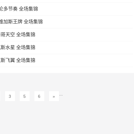
多伦多节奏 全场集锦
拉斯维加斯王牌 全场集锦
芝加哥天空 全场集锦
尼克斯水星 全场集锦
达拉斯飞翼 全场集锦
...
3
5
6
»