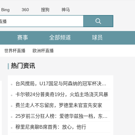
Bing
360
搜狗
神马
赛事
全部频道
球员
世界杯直播
欧洲杯直播
热门资讯
台风搅局，U17国足与阿森纳的冠军杯决赛被迫空场
卡尔顿24分普奥奇19分，火焰主场浇灭风暴
费兰走人不忘留房，罗德里未官宣先安家
25岁前三分狂人榜：爱德华兹独一档，东契奇第二，三球吹杨争第三
穆里尼奥聊B席首秀：放心，他行