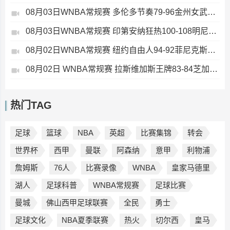
08月03日WNBA常规赛 多伦多节奏79-96金州女武神 全场集锦
08月03日WNBA常规赛 印第安纳狂热100-108明尼苏达山猫 全场集锦
08月02日WNBA常规赛 纽约自由人94-92菲尼克斯水星 全场集锦
08月02日 WNBA常规赛 拉斯维加斯王牌83-84芝加哥天空 全场集锦
热门TAG
足球
篮球
NBA
英超
比赛集锦
转会
世界杯
西甲
曼联
阿森纳
意甲
利物浦
詹姆斯
76人
比赛录像
WNBA
皇家马德里
湖人
足球科普
WNBA常规赛
足球比赛
曼城
佛山西甲足球联赛
全民
勇士
足球文化
NBA夏季联赛
热火
切尔西
皇马