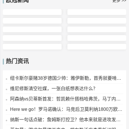
欧冠新闻
更多 >>
热门资讯
纽卡斯尔豪赌38岁德国少帅：雅伊斯勒，首秀就要啃利物浦这块硬骨头
维尼修斯清空社媒，一张白纸想表达什么？
阿森纳vs贝蒂斯首发：哲凯赖什搭档哈弗茨，马丁内利坐替补席
Here we go！罗马诺确认：马竞后卫莫利纳1800万欧转会罗马
纳斯一句话点破：詹姆斯打控卫？他本来就是进攻发动机