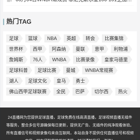
热门TAG
足球
篮球
NBA
英超
转会
比赛集锦
世界杯
西甲
阿森纳
曼联
意甲
利物浦
詹姆斯
76人
WNBA
比赛录像
皇家马德里
足球科普
足球比赛
曼城
WNBA常规赛
湖人
足球文化
皇马
勇士
佛山西甲足球联赛
全民
巴萨
切尔西
热火
24直播网为您提供足球直播，足球免费在线高清直播，足球视频直播无插件
等服务，整合多信号源确保每日更新，提供无广告、无插件的纯净观看体验。
所有直播信号和视频录像均来自互联网，本站自身不提供任何直播信号和视频