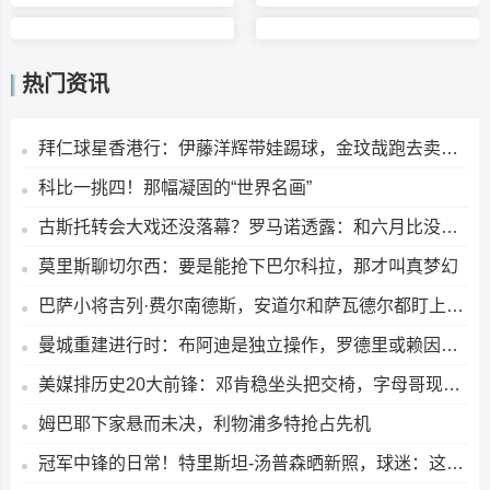
热门资讯
拜仁球星香港行：伊藤洋辉带娃踢球，金玟哉跑去卖球衣？
科比一挑四！那幅凝固的“世界名画”
古斯托转会大戏还没落幕？罗马诺透露：和六月比没啥变化
莫里斯聊切尔西：要是能抢下巴尔科拉，那才叫真梦幻
巴萨小将吉列·费尔南德斯，安道尔和萨瓦德尔都盯上了？
曼城重建进行时：布阿迪是独立操作，罗德里或赖因德斯若走人，补强早已备好
美媒排历史20大前锋：邓肯稳坐头把交椅，字母哥现役最高，浓眉列第九
姆巴耶下家悬而未决，利物浦多特抢占先机
冠军中锋的日常！特里斯坦-汤普森晒新照，球迷：这身材保养得真不错