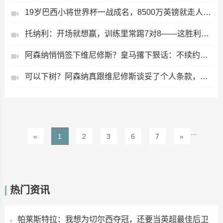
19岁巴西小将世界杯一战成名，8500万英镑就走人？五大豪门抢疯了
托纳利：开场就想赢，训练里常踢7对8——这胜利不是白捡的
阿森纳悄悄签下维尼修斯？皇马撂下狠话：不续约就卖，今夏标王要来了
可以下树？阿森纳真跟维尼修斯谈妥了个人条款，接下来就看皇马放不放人
...
«
1
2
3
6
7
»
热门资讯
帕莱斯特拉：我想为切尔西夺冠，还要当英超最佳后卫