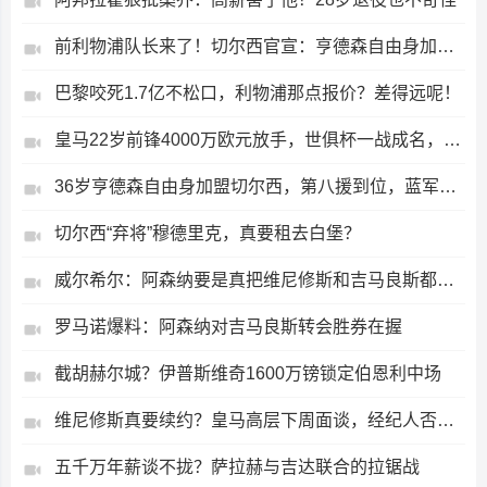
前利物浦队长来了！切尔西官宣：亨德森自由身加盟，签约两年
巴黎咬死1.7亿不松口，利物浦那点报价？差得远呢！
皇马22岁前锋4000万欧元放手，世俱杯一战成名，如今他要去英超闯一闯了
36岁亨德森自由身加盟切尔西，第八援到位，蓝军终于不再只盯着小妖了
切尔西“弃将”穆德里克，真要租去白堡？
威尔希尔：阿森纳要是真把维尼修斯和吉马良斯都弄来，那等于给全英超下战书
罗马诺爆料：阿森纳对吉马良斯转会胜券在握
截胡赫尔城？伊普斯维奇1600万镑锁定伯恩利中场
维尼修斯真要续约？皇马高层下周面谈，经纪人否认阿森纳传闻
五千万年薪谈不拢？萨拉赫与吉达联合的拉锯战