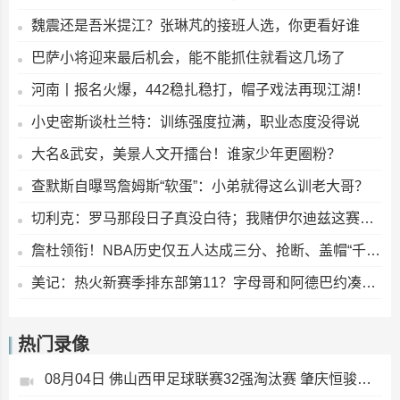
魏震还是吾米提江？张琳芃的接班人选，你更看好谁
巴萨小将迎来最后机会，能不能抓住就看这几场了
河南丨报名火爆，442稳扎稳打，帽子戏法再现江湖！
小史密斯谈杜兰特：训练强度拉满，职业态度没得说
大名&武安，美景人文开擂台！谁家少年更圈粉？
查默斯自曝骂詹姆斯“软蛋”：小弟就得这么训老大哥？
切利克：罗马那段日子真没白待；我赌伊尔迪兹这赛季要起飞
詹杜领衔！NBA历史仅五人达成三分、抢断、盖帽“千级”里程碑
美记：热火新赛季排东部第11？字母哥和阿德巴约凑一块儿，真能行吗？
热门录像
08月04日 佛山西甲足球联赛32强淘汰赛 肇庆恒骏成 VS 三七互娱 全场录像