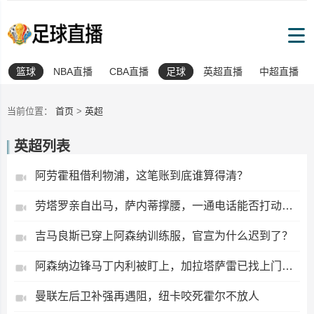
篮球
NBA直播
CBA直播
足球
英超直播
中超直播
当前位置：
首页
>
英超
英超列表
阿劳霍租借利物浦，这笔账到底谁算得清？
劳塔罗亲自出马，萨内蒂撑腰，一通电话能否打动罗梅罗？
吉马良斯已穿上阿森纳训练服，官宣为什么迟到了？
阿森纳边锋马丁内利被盯上，加拉塔萨雷已找上门谈判
曼联左后卫补强再遇阻，纽卡咬死霍尔不放人