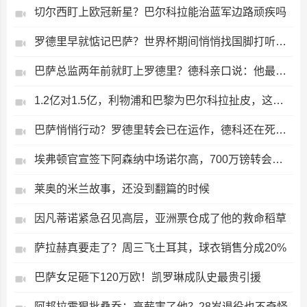
切尔西盯上欧冠新星？巴尔科拉能治蓝军边路顽疾吗
罗德里早就惦记巴萨？世界杯期间悄悄找国脚打听，这事儿有实锤
巴萨总监两年前就盯上罗德里？德科亲口说：他最像布斯克茨，但曼城不放人
1.2亿对1.5亿，利物浦和巴黎为巴尔科拉扯皮，这差价真能抹平？
巴萨悄悄行动？罗德里转会已在运作，德科还在死磕阿尔瓦雷斯
埃弗顿官宣签下阿森纳中场诺尔高，700万镑转会费，合约到2028年
莱奥的米兰故事，还没到翻篇的时候
因凡蒂诺紧急召见高层，亚洲票仓成了他的救命稻草
萨拉赫真要走了？周三飞土耳其，球衣销售分成20%
巴萨女足砸下120万欧！凯罗琳成队史最贵引援
阿邦拉霍狠批桑乔：高薪害了他？28岁退役也不奇怪