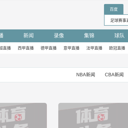
百度
播
新闻
录像
集锦
球队
超直播
西甲直播
德甲直播
意甲直播
法甲直播
欧冠直播
NBA新闻
CBA新闻