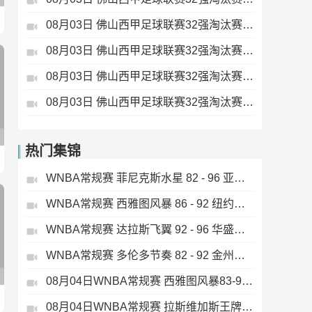
08月03日 佛山西甲足球联赛32强淘汰赛 大塘控股 VS 茂名市点都得 全场录像
08月03日 佛山西甲足球联赛32强淘汰赛 广东凤铝 VS 湛江八部科技 全场录像
08月03日 佛山西甲足球联赛32强淘汰赛 广州蜀地红 VS 广州戴拿模 全场录像
08月03日 佛山西甲足球联赛32强淘汰赛 三水乐民兴健力宝 VS 中国澳门澳科精英 全场录像
热门集锦
WNBA常规赛 菲尼克斯水星 82 - 96 亚特兰大梦想 全场集锦
WNBA常规赛 西雅图风暴 86 - 92 纽约自由人 全场集锦
WNBA常规赛 达拉斯飞翼 92 - 96 华盛顿神秘人 全场集锦
WNBA常规赛 多伦多节奏 82 - 92 金州女武神 全场集锦
08月04日WNBA常规赛 西雅图风暴83-95纽约自由人 全场集锦
08月04日WNBA常规赛 拉斯维加斯王牌109-87亚特兰大梦想 全场集锦