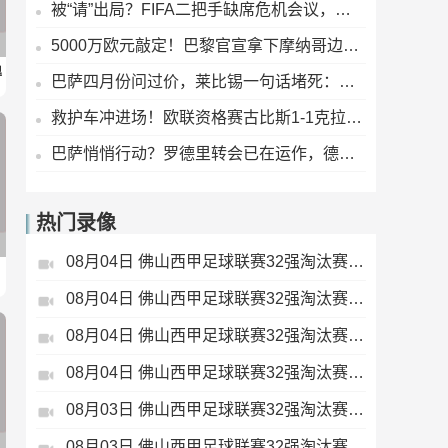
被“请”出局？FIFA二把手缺席危机会议，他曾公开叫板因凡蒂诺
5000万欧元敲定！巴黎官宣拿下摩纳哥边锋阿克利乌什，合同签到了2031年
得
巴萨四月份问过价，莱比锡一句话堵死：除非天价，否则免谈
救护车冲进场！欧联资格赛古比斯1-1克拉约瓦大学，拜亚姆破门莫雷诺救主
巴萨悄悄行动？罗德里转会已在运作，德科还在死磕阿尔瓦雷斯
热门录像
08月04日 佛山西甲足球联赛32强淘汰赛 肇庆恒骏成 VS 三七互娱 全场录像
08月04日 佛山西甲足球联赛32强淘汰赛 贪玩游戏 VS 美的薪火 全场录像
08月04日 佛山西甲足球联赛32强淘汰赛 广东西南建设 VS 香港圣徒 全场录像
08月04日 佛山西甲足球联赛32强淘汰赛 藝品高國際 VS 湛江狂狼·粵辉能源 全场录像
08月03日 佛山西甲足球联赛32强淘汰赛 广东客家青年 VS 广州英华思力U17 全场录像
08月03日 佛山西甲足球联赛32强淘汰赛 广州求信 VS 顺德新青年 全场录像