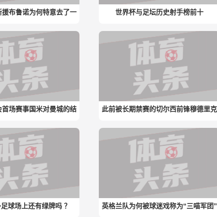
新援布鲁诺为何特意去了一
世界杯与足坛历史射手榜前十
趟韩国 ？
会首场赛事国米对曼城的结
此前被长期禁赛的切尔西前锋穆德里克
果如何 ？
何时解禁复出 ？
足球场上还有绿牌吗 ？
英格兰队为何被球迷戏称为“三喵军团”