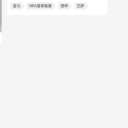
皇马
NBA夏季联赛
德甲
巴萨