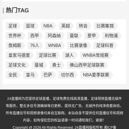
热门TAG
足球
篮球
NBA
英超
转会
比赛集锦
世界杯
西甲
阿森纳
曼联
意甲
利物浦
詹姆斯
76人
WNBA
比赛录像
足球科普
皇家马德里
足球比赛
湖人
WNBA常规赛
足球文化
曼城
勇士
佛山西甲足球联赛
全民
皇马
巴萨
切尔西
NBA夏季联赛
24直播网为您提供足球直播，足球免费在线高清直播，足球视频直播无插件
等服务，整合多信号源确保每日更新，提供无广告、无插件的纯净观看体验。
所有直播信号和视频录像均来自互联网，本站自身不提供任何直播信号和视频
内容，如有侵犯您的权益请第一时间通知我们，谢谢！
Copyright @ 2026 All Rights Reserved. 24直播网版权所有
湘ICP备