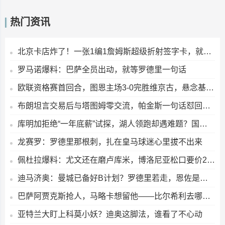
热门资讯
北京卡店炸了！一张1编1詹姆斯超级折射签字卡，就这么被拆出来了
罗马诺爆料：巴萨全员出动，就等罗德里一句话
欧联资格赛首回合，图恩主场3-0完胜维京古，悬念基本被打消？
布朗坦言交易后与塔图姆零交流，帕金斯一句话怼回去：这有什么好意外的？
库明加拒绝“一年底薪”试探，湖人领跑却遇难题？国王森林狼只能干瞪眼
龙赛罗：罗德里那根刺，扎在皇马球迷心里拔不出来
佩杜拉爆料：尤文还在磨卢库米，博洛尼亚松口要价2000万+奖金
迪马济奥：曼城已备好B计划？罗德里若走，恩佐是头号目标
巴萨阿贾克斯抢人，马略卡想留他——比尔希利去哪儿？
亚特兰大盯上科莫小妖？迪奥这脚法，谁看了不心动