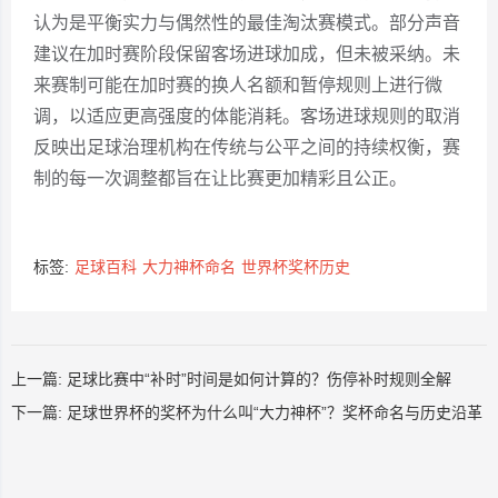
认为是平衡实力与偶然性的最佳淘汰赛模式。部分声音
建议在加时赛阶段保留客场进球加成，但未被采纳。未
来赛制可能在加时赛的换人名额和暂停规则上进行微
调，以适应更高强度的体能消耗。客场进球规则的取消
反映出足球治理机构在传统与公平之间的持续权衡，赛
制的每一次调整都旨在让比赛更加精彩且公正。
标签:
足球百科
大力神杯命名
世界杯奖杯历史
上一篇:
足球比赛中“补时”时间是如何计算的？伤停补时规则全解
下一篇:
足球世界杯的奖杯为什么叫“大力神杯”？奖杯命名与历史沿革