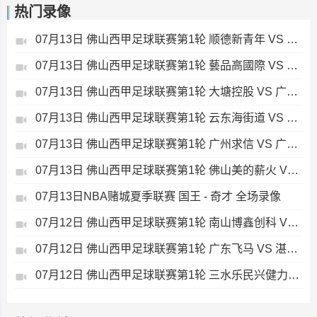
热门录像
07月13日 佛山西甲足球联赛第1轮 顺德新青年 VS 香港圣徒 全场录像
07月13日 佛山西甲足球联赛第1轮 藝品高國際 VS 卓见·威友 全场录像
07月13日 佛山西甲足球联赛第1轮 大塘控股 VS 广州玉岩 全场录像
07月13日 佛山西甲足球联赛第1轮 云东海街道 VS 茂名市点都得 全场录像
07月13日 佛山西甲足球联赛第1轮 广州求信 VS 广东西南建设 全场录像
07月13日 佛山西甲足球联赛第1轮 佛山美的薪火 VS 中国澳门澳科精英 全场录像
07月13日NBA赌城夏季联赛 国王 - 奇才 全场录像
07月12日 佛山西甲足球联赛第1轮 南山博鑫创科 VS 湛江龙仁 全场录像
07月12日 佛山西甲足球联赛第1轮 广东飞马 VS 湛江狂狼·粵辉能源 全场录像
07月12日 佛山西甲足球联赛第1轮 三水乐民兴健力宝 VS 广州求其 全场录像