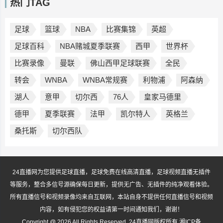
热门TAG
足球
篮球
NBA
比赛集锦
英超
足球百科
NBA赌城夏季联赛
西甲
世界杯
比赛录像
曼联
佛山西甲足球联赛
全民
转会
WNBA
WNBA常规赛
利物浦
阿森纳
湖人
意甲
切尔西
76人
皇家马德里
德甲
夏季联赛
法甲
凯尔特人
英格兰
桑托斯
切尔西队
24直播网为您提供足球直播，足球免费在线高清直播，足球视频直播无插件
等服务，整合多信号源确保每日更新，提供无广告、无插件的纯净观看体验。
所有直播信号和视频录像均来自互联网，本站自身不提供任何直播信号和视频
内容，如有侵犯您的权益请第一时间通知我们，谢谢！
Copyright @ 2026 All Rights Reserved. 24直播网版权所有
湘ICP备