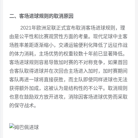
二、客场进球规则的取消原因
2021年欧洲足联正式宣布取消客场进球规则，理
由是公平性和比赛观赏性方面的考量。现代足球中主客
场胜率差距逐渐缩小，交通运输便利化降低了远征作战
的体力消耗，主场优势的权重较数十年前已显著降低。
客场进球规则容易导致加时赛的不对称竞争，如果首回
合客队取得进球并在次回合主场进入加时，加时赛期间
客队再进一球将直接获胜，而主队即使同样进球也无法
获得额外加成，这被认为是结构性的不公平。取消规则
也意在鼓励双方放开进攻，消除因客场进球优势而采取
的保守战术。