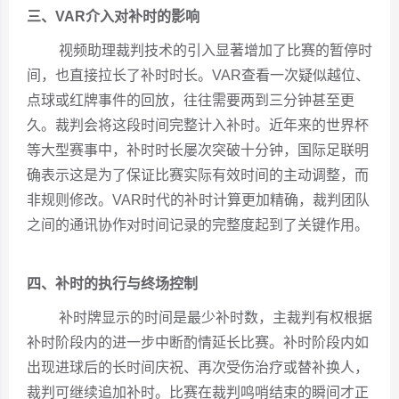
三、VAR介入对补时的影响
视频助理裁判技术的引入显著增加了比赛的暂停时
间，也直接拉长了补时时长。VAR查看一次疑似越位、
点球或红牌事件的回放，往往需要两到三分钟甚至更
久。裁判会将这段时间完整计入补时。近年来的世界杯
等大型赛事中，补时时长屡次突破十分钟，国际足联明
确表示这是为了保证比赛实际有效时间的主动调整，而
非规则修改。VAR时代的补时计算更加精确，裁判团队
之间的通讯协作对时间记录的完整度起到了关键作用。
四、补时的执行与终场控制
补时牌显示的时间是最少补时数，主裁判有权根据
补时阶段内的进一步中断酌情延长比赛。补时阶段内如
出现进球后的长时间庆祝、再次受伤治疗或替补换人，
裁判可继续追加补时。比赛在裁判鸣哨结束的瞬间才正