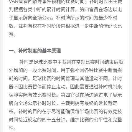
VAR查看回放等事件损耗的比赛时间。补时时长由主裁
判根据各类中断的累计时间计算，第四官员在场边以电
子显示牌向全场公示。补时牌所示的时间为最少补时
数，裁判有权在补时阶段内根据进一步中断酌情延长比
赛。
一、补时制度的基本原理
补时是足球比赛中主裁判在常规比赛时间结束后额
外增加的一段比赛时间，用于弥补因各种比赛中断而损
耗的时间。足球比赛的时间管理与其他运动不同，计时
器不因比赛暂停而停止走动，因此需要通过补时机制来
保障实际有效比赛时长。第四官员在场边通过电子显示
牌向全场公示补时时长，主裁判拥有最终的延长裁定
权。补时的目的在于尽可能确保每半场比赛的有效竞技
时间接近规定的四十五分钟，维护比赛的公平性和完整
性。