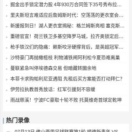
掘金出手锁定潜力股 4年930万合同签下35号秀布拉齐尔
里夫斯坦言难适应后詹姆斯时代：空荡荡的更衣室会提醒我缺了谁
新援报到日！湖人更衣室揭秘：格兰姆斯亮相 塞克斯顿马穆击掌相庆
重磅官宣！荷兰铁卫多基空降罗马城，拉齐奥锁定后防强援
枪手铁汉们的隐痛：赖斯咬牙硬撑背后，是英超冠军的代价
沙特豪门再抛橄榄枝 利物浦铁闸阿利松今夏恐难离巢
曼联紧急叫停埃德森交易 但暗藏转圜余地
本菲卡求购帕利尼亚遇阻 先租后买方案能否打动拜仁？
伊劳拉执教首秀放话：红军引援刻不容缓
雨战慈溪！宁波FC豪取十轮不败 托莫维奇首球定乾坤
热门录像
07月13日 佛山西甲足球联赛第1轮 顺德新青年 VS 香港圣徒 全场录像