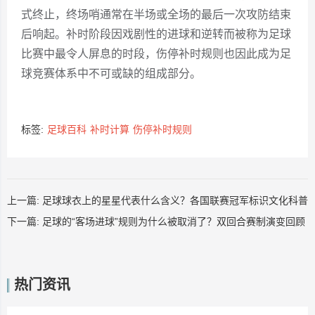
式终止，终场哨通常在半场或全场的最后一次攻防结束
后响起。补时阶段因戏剧性的进球和逆转而被称为足球
比赛中最令人屏息的时段，伤停补时规则也因此成为足
球竞赛体系中不可或缺的组成部分。
标签:
足球百科
补时计算
伤停补时规则
上一篇:
足球球衣上的星星代表什么含义？各国联赛冠军标识文化科普
下一篇:
足球的“客场进球”规则为什么被取消了？双回合赛制演变回顾
热门资讯