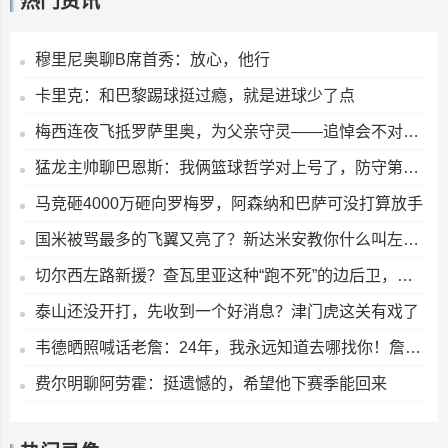
热门资讯
穆里尼奥聊B席首秀：放心，他行
卡里克：和巴黎踢球挺过瘾，就是进球少了点
梅西连夜飞抵罗萨里奥，为父亲守灵——追悼会不对外开放
猛龙主帅聊巴恩斯：我俩篮球哲学对上号了，防守第一没商量
马竞砸4000万砸向罗梅罗，阿森纳和巴萨可没打算放手
国米被骂最多的飞翼又亮了？新达米安教你什么叫左右逢源
切尔西左路新援？查瓦里亚这种“跑不死”的边后卫，能带来什么
泰山还没开打，先收到一个好消息？津门虎这关有戏了
韦德晒照喊话老詹：24年，我永远知道去哪找你！詹姆斯回应：爱你兄弟
费尔明聊阿劳霍：挺遗憾的，希望他下赛季能回来