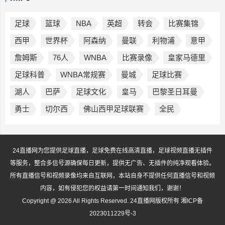
足球
篮球
NBA
英超
转会
比赛集锦
西甲
世界杯
阿森纳
曼联
利物浦
意甲
詹姆斯
76人
WNBA
比赛录像
皇家马德里
足球科普
WNBA常规赛
曼城
足球比赛
湖人
巴萨
足球文化
皇马
巴黎圣日耳曼
勇士
切尔西
佛山西甲足球联赛
全民
24直播网为您提供足球直播，足球免费在线高清直播，足球视频直播无插件
等服务，整合多信号源确保每日更新，提供无广告、无插件的纯净观看体验。
所有直播信号和视频录像均来自互联网，本站自身不提供任何直播信号和视频
内容，如有侵犯您的权益请第一时间通知我们，谢谢！
Copyright @ 2026 All Rights Reserved. 24直播网版权所有
湘ICP备
2023011229号-3