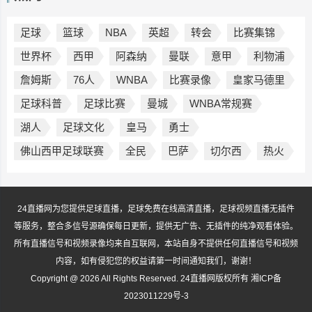
足球
篮球
NBA
英超
转会
比赛集锦
世界杯
西甲
阿森纳
曼联
意甲
利物浦
詹姆斯
76人
WNBA
比赛录像
皇家马德里
足球科普
足球比赛
曼城
WNBA常规赛
湖人
足球文化
皇马
勇士
佛山西甲足球联赛
全民
巴萨
切尔西
热火
24直播网为您提供足球直播，足球免费在线高清直播，足球视频直播无插件
等服务，整合多信号源确保每日更新，提供无广告、无插件的纯净观看体验。
所有直播信号和视频录像均来自互联网，本站自身不提供任何直播信号和视频
内容，如有侵犯您的权益请第一时间通知我们，谢谢！
Copyright @ 2026 All Rights Reserved. 24直播网版权所有
湘ICP备
2023011229号-3