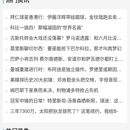
热门资讯
拜仁球星香港行：伊藤洋辉带娃踢球，金玟哉跑去卖球衣？
科比一挑四！那幅凝固的“世界名画”
古斯托转会大戏还没落幕？罗马诺透露：和六月比没啥变化
莫里斯聊切尔西：要是能抢下巴尔科拉，那才叫真梦幻
巴萨小将吉列·费尔南德斯，安道尔和萨瓦德尔都盯上了？
曼城重建进行时：布阿迪是独立操作，罗德里或赖因德斯若走人，补强早已备好
美媒排历史20大前锋：邓肯稳坐头把交椅，字母哥现役最高，浓眉列第九
姆巴耶下家悬而未决，利物浦多特抢占先机
冠军中锋的日常！特里斯坦-汤普森晒新照，球迷：这身材保养得真不错
三年7300万，太阳把狄龙锁死了？这笔续约，我给B-