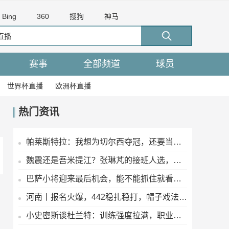
Bing
360
搜狗
神马
赛事
全部频道
球员
世界杯直播
欧洲杯直播
热门资讯
帕莱斯特拉：我想为切尔西夺冠，还要当英超最佳后卫
魏震还是吾米提江？张琳芃的接班人选，你更看好谁
巴萨小将迎来最后机会，能不能抓住就看这几场了
河南丨报名火爆，442稳扎稳打，帽子戏法再现江湖！
小史密斯谈杜兰特：训练强度拉满，职业态度没得说