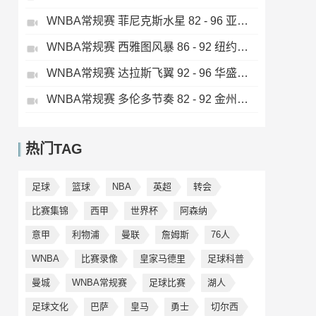
WNBA常规赛 菲尼克斯水星 82 - 96 亚特兰大梦想 全场集锦
WNBA常规赛 西雅图风暴 86 - 92 纽约自由人 全场集锦
WNBA常规赛 达拉斯飞翼 92 - 96 华盛顿神秘人 全场集锦
WNBA常规赛 多伦多节奏 82 - 92 金州女武神 全场集锦
热门TAG
足球
篮球
NBA
英超
转会
比赛集锦
西甲
世界杯
阿森纳
意甲
利物浦
曼联
詹姆斯
76人
WNBA
比赛录像
皇家马德里
足球科普
曼城
WNBA常规赛
足球比赛
湖人
足球文化
巴萨
皇马
勇士
切尔西