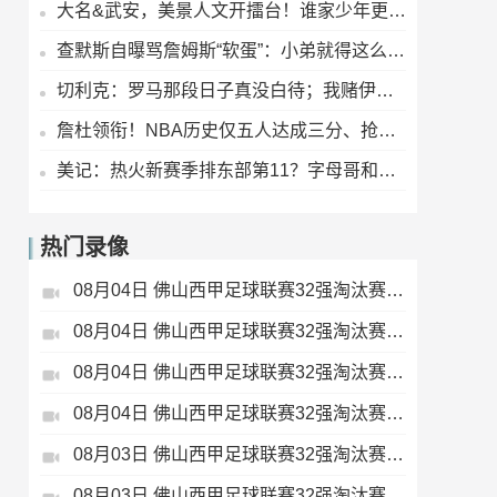
大名&武安，美景人文开擂台！谁家少年更圈粉？
查默斯自曝骂詹姆斯“软蛋”：小弟就得这么训老大哥？
切利克：罗马那段日子真没白待；我赌伊尔迪兹这赛季要起飞
詹杜领衔！NBA历史仅五人达成三分、抢断、盖帽“千级”里程碑
美记：热火新赛季排东部第11？字母哥和阿德巴约凑一块儿，真能行吗？
热门录像
08月04日 佛山西甲足球联赛32强淘汰赛 肇庆恒骏成 VS 三七互娱 全场录像
08月04日 佛山西甲足球联赛32强淘汰赛 贪玩游戏 VS 美的薪火 全场录像
08月04日 佛山西甲足球联赛32强淘汰赛 广东西南建设 VS 香港圣徒 全场录像
08月04日 佛山西甲足球联赛32强淘汰赛 藝品高國際 VS 湛江狂狼·粵辉能源 全场录像
08月03日 佛山西甲足球联赛32强淘汰赛 广东客家青年 VS 广州英华思力U17 全场录像
08月03日 佛山西甲足球联赛32强淘汰赛 广州求信 VS 顺德新青年 全场录像