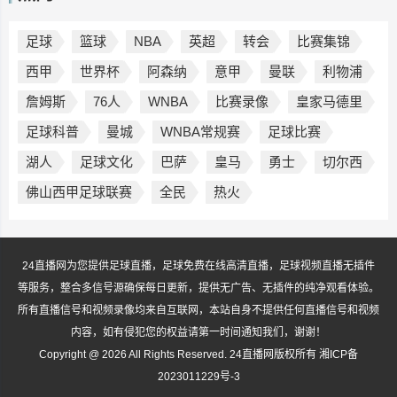
足球
篮球
NBA
英超
转会
比赛集锦
西甲
世界杯
阿森纳
意甲
曼联
利物浦
詹姆斯
76人
WNBA
比赛录像
皇家马德里
足球科普
曼城
WNBA常规赛
足球比赛
湖人
足球文化
巴萨
皇马
勇士
切尔西
佛山西甲足球联赛
全民
热火
24直播网为您提供足球直播，足球免费在线高清直播，足球视频直播无插件
等服务，整合多信号源确保每日更新，提供无广告、无插件的纯净观看体验。
所有直播信号和视频录像均来自互联网，本站自身不提供任何直播信号和视频
内容，如有侵犯您的权益请第一时间通知我们，谢谢！
Copyright @ 2026 All Rights Reserved. 24直播网版权所有
湘ICP备
2023011229号-3