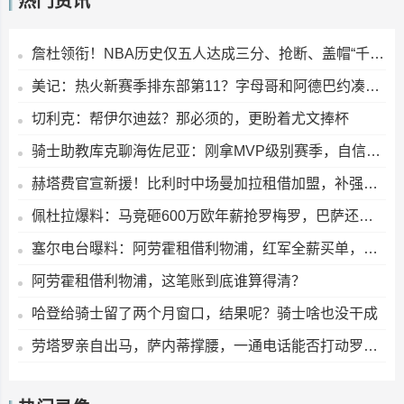
热门资讯
詹杜领衔！NBA历史仅五人达成三分、抢断、盖帽“千级”里程碑
美记：热火新赛季排东部第11？字母哥和阿德巴约凑一块儿，真能行吗？
切利克：帮伊尔迪兹？那必须的，更盼着尤文捧杯
骑士助教库克聊海佐尼亚：刚拿MVP级别赛季，自信心爆棚；米切尔和莫布利的化学反应还在打磨
赫塔费官宣新援！比利时中场曼加拉租借加盟，补强中场拼图
佩杜拉爆料：马竞砸600万欧年薪抢罗梅罗，巴萨还在观望？
塞尔电台曝料：阿劳霍租借利物浦，红军全薪买单，还藏着买断选项？
阿劳霍租借利物浦，这笔账到底谁算得清？
哈登给骑士留了两个月窗口，结果呢？骑士啥也没干成
劳塔罗亲自出马，萨内蒂撑腰，一通电话能否打动罗梅罗？