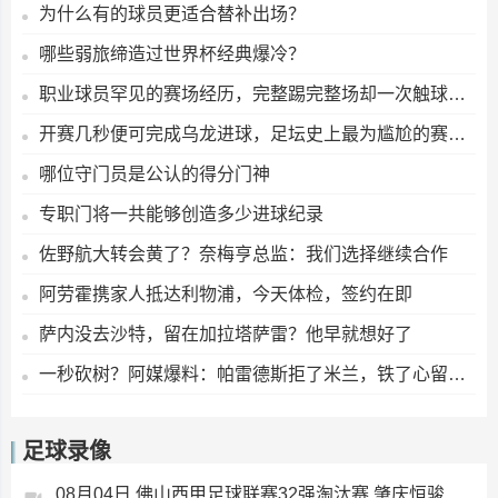
为什么有的球员更适合替补出场？
哪些弱旅缔造过世界杯经典爆冷？
职业球员罕见的赛场经历，完整踢完整场却一次触球都没有
开赛几秒便可完成乌龙进球，足坛史上最为尴尬的赛场瞬间
哪位守门员是公认的得分门神
专职门将一共能够创造多少进球纪录
佐野航大转会黄了？奈梅亨总监：我们选择继续合作
阿劳霍携家人抵达利物浦，今天体检，签约在即
萨内没去沙特，留在加拉塔萨雷？他早就想好了
一秒砍树？阿媒爆料：帕雷德斯拒了米兰，铁了心留在博卡
足球录像
08月04日 佛山西甲足球联赛32强淘汰赛 肇庆恒骏成 VS 三七互娱 全场录像