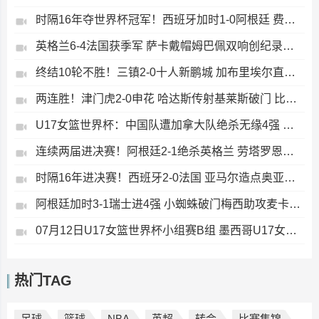
时隔16年夺世界杯冠军！西班牙加时1-0阿根廷 费兰制胜恩佐染红
英格兰6-4法国获季军 萨卡戴帽姆巴佩双响创纪录奥利塞2助+失良机
终结10轮不胜！三镇2-0十人新鹏城 加布里埃尔直红 熊继政破门
两连胜！津门虎2-0申花 哈达斯传射基莱斯破门 比赛一度暂停1小时
U17女篮世界杯：中国队遭加拿大队绝杀无缘4强 庞云舒16+10
连续两届进决赛！阿根廷2-1绝杀英格兰 劳塔罗恩佐破门梅西两助攻
时隔16年进决赛！西班牙2-0法国 亚马尔造点奥亚萨瓦尔、波罗破门
阿根廷加时3-1瑞士进4强 小蜘蛛破门梅西助攻麦卡恩博洛假摔染红
07月12日U17女篮世界杯小组赛B组 墨西哥U17女篮51-80中国U17女篮 全场集锦
热门TAG
足球
篮球
NBA
英超
转会
比赛集锦