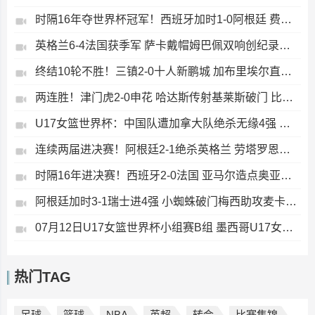
时隔16年夺世界杯冠军！西班牙加时1-0阿根廷 费兰制胜恩佐染红
英格兰6-4法国获季军 萨卡戴帽姆巴佩双响创纪录奥利塞2助+失良机
终结10轮不胜！三镇2-0十人新鹏城 加布里埃尔直红 熊继政破门
两连胜！津门虎2-0申花 哈达斯传射基莱斯破门 比赛一度暂停1小时
U17女篮世界杯：中国队遭加拿大队绝杀无缘4强 庞云舒16+10
连续两届进决赛！阿根廷2-1绝杀英格兰 劳塔罗恩佐破门梅西两助攻
时隔16年进决赛！西班牙2-0法国 亚马尔造点奥亚萨瓦尔、波罗破门
阿根廷加时3-1瑞士进4强 小蜘蛛破门梅西助攻麦卡恩博洛假摔染红
07月12日U17女篮世界杯小组赛B组 墨西哥U17女篮51-80中国U17女篮 全场集锦
热门TAG
足球
篮球
NBA
英超
转会
比赛集锦