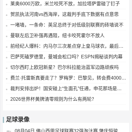
莱奥6000万欧，米兰咬死不放，加拉塔萨雷碰了钉子
贺凯执法河南vs西海岸，这裁判手底下数据有点意思
一堵墙，一条命：英足总终于对低级别联赛的砖墙说不
曼联左后卫补强再遇阻，纽卡咬死霍尔不放人
前经纪人爆料：内马尔三次差点穿上皇马球衣，最后却去了巴萨
巴萨死磕罗德里，曼城会松口吗？ESPN揭秘谈判内幕
切尔西盯上欧冠新星？巴尔科拉能治蓝军边路顽疾吗
费兰·托雷斯真要走了？罗梅罗：巴黎见，转会费4000万起步
裁判安排出炉！国安碰上“生面孔”任通，申花那场是高鹏
2026世界杯黄牌清零规则为什么有两轮？
足球录像
08月04日 佛山西甲足球联赛32强淘汰赛 肇庆恒骏成 VS 三七互娱 全场录像