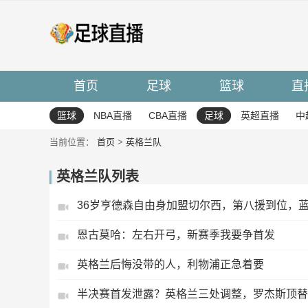
首页
足球
篮球
直
篮球
NBA直播
CBA直播
足球
英超直播
中
当前位置：
首页
>
英格兰队
英格兰队列表
36岁亨德森自由身加盟切尔西，第八援到位，
恩古莫哈：左右开弓，新赛季我要争首发
英格兰后悔没带的人，利物浦正急着要
半决赛首发泄露？英格兰三处调整，罗杰斯顶替