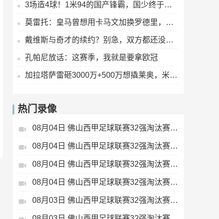
3场造4球！1米94的国产锋霸，国少终于等来了自己的“哈兰德”？
莫雷托：皇马曾想用卡马文加换罗德里，没成！巴萨却快签下了
戴维斯与奇才的续约？别急，双方都还没想好
孔帕尼放话：这赛季，我就是要拿欧冠
加拉塔萨雷砸3000万+500万想撬莱奥，米兰眼皮都没抬：5000万，少一分不谈
热门录像
08月04日 佛山西甲足球联赛32强淘汰赛 肇庆恒骏成 VS 三七互娱 全场录像
08月04日 佛山西甲足球联赛32强淘汰赛 贪玩游戏 VS 美的薪火 全场录像
08月04日 佛山西甲足球联赛32强淘汰赛 广东西南建设 VS 香港圣徒 全场录像
08月04日 佛山西甲足球联赛32强淘汰赛 藝品高國際 VS 湛江狂狼·粵辉能源 全场录像
08月03日 佛山西甲足球联赛32强淘汰赛 广东客家青年 VS 广州英华思力U17 全场录像
08月03日 佛山西甲足球联赛32强淘汰赛 广州求信 VS 顺德新青年 全场录像