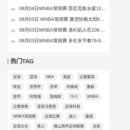
08月04日WNBA常规赛 菲尼克斯水星106-101芝加哥天空 全场集锦
08月03日 WNBA常规赛 康涅狄格太阳63-83达拉斯飞翼 全场集锦
08月03日WNBA常规赛 洛杉矶火花106-101波特兰火焰 全场集锦
08月03日WNBA常规赛 多伦多节奏79-96金州女武神 全场集锦
热门TAG
足球
篮球
NBA
英超
比赛集锦
转会
世界杯
西甲
阿森纳
曼联
意甲
利物浦
詹姆斯
76人
WNBA
比赛录像
皇家马德里
足球科普
WNBA常规赛
足球比赛
湖人
曼城
足球文化
勇士
佛山西甲足球联赛
全民