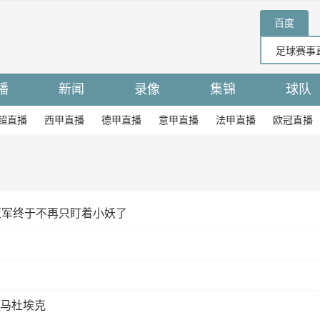
百度
播
新闻
录像
集锦
球队
超直播
西甲直播
德甲直播
意甲直播
法甲直播
欧冠直播
蓝军终于不再只盯着小妖了
马杜埃克