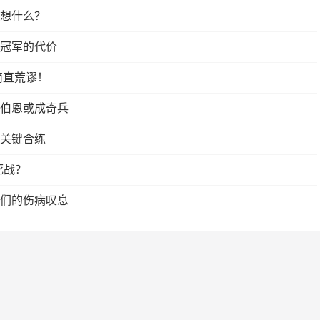
想什么？
冠军的代价
简直荒谬！
伯恩或成奇兵
关键合练
死战？
们的伤病叹息