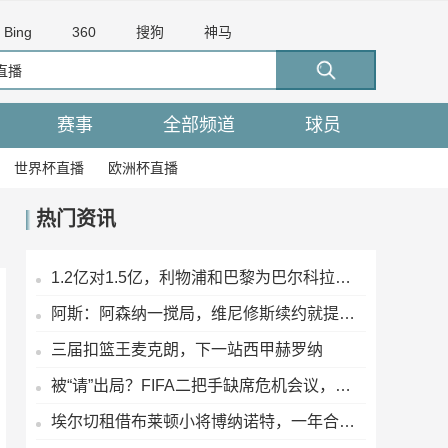
Bing
360
搜狗
神马
赛事
全部频道
球员
世界杯直播
欧洲杯直播
热门资讯
1.2亿对1.5亿，利物浦和巴黎为巴尔科拉扯皮，这差价真能抹平？
阿斯：阿森纳一搅局，维尼修斯续约就提速了？新约年薪2400万欧
三届扣篮王麦克朗，下一站西甲赫罗纳
被“请”出局？FIFA二把手缺席危机会议，他曾公开叫板因凡蒂诺
埃尔切租借布莱顿小将博纳诺特，一年合同无买断