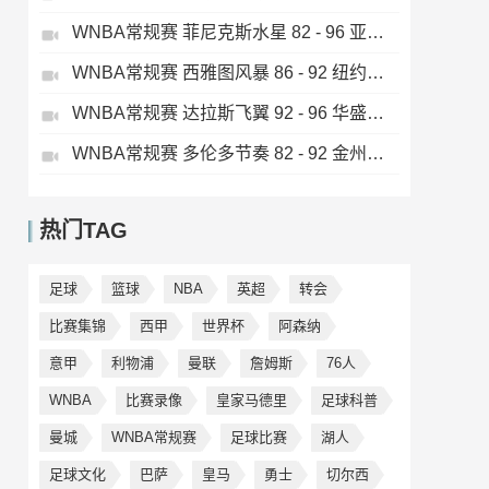
WNBA常规赛 菲尼克斯水星 82 - 96 亚特兰大梦想 全场集锦
WNBA常规赛 西雅图风暴 86 - 92 纽约自由人 全场集锦
WNBA常规赛 达拉斯飞翼 92 - 96 华盛顿神秘人 全场集锦
WNBA常规赛 多伦多节奏 82 - 92 金州女武神 全场集锦
热门TAG
足球
篮球
NBA
英超
转会
比赛集锦
西甲
世界杯
阿森纳
意甲
利物浦
曼联
詹姆斯
76人
WNBA
比赛录像
皇家马德里
足球科普
曼城
WNBA常规赛
足球比赛
湖人
足球文化
巴萨
皇马
勇士
切尔西