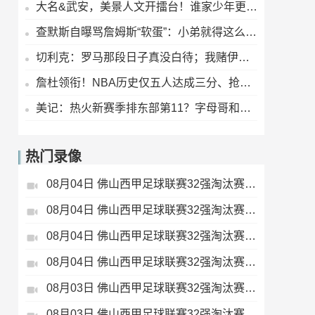
大名&武安，美景人文开擂台！谁家少年更圈粉？
查默斯自曝骂詹姆斯“软蛋”：小弟就得这么训老大哥？
切利克：罗马那段日子真没白待；我赌伊尔迪兹这赛季要起飞
詹杜领衔！NBA历史仅五人达成三分、抢断、盖帽“千级”里程碑
美记：热火新赛季排东部第11？字母哥和阿德巴约凑一块儿，真能行吗？
热门录像
08月04日 佛山西甲足球联赛32强淘汰赛 肇庆恒骏成 VS 三七互娱 全场录像
08月04日 佛山西甲足球联赛32强淘汰赛 贪玩游戏 VS 美的薪火 全场录像
08月04日 佛山西甲足球联赛32强淘汰赛 广东西南建设 VS 香港圣徒 全场录像
08月04日 佛山西甲足球联赛32强淘汰赛 藝品高國際 VS 湛江狂狼·粵辉能源 全场录像
08月03日 佛山西甲足球联赛32强淘汰赛 广东客家青年 VS 广州英华思力U17 全场录像
08月03日 佛山西甲足球联赛32强淘汰赛 广州求信 VS 顺德新青年 全场录像