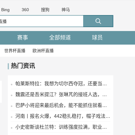
Bing
360
搜狗
神马
赛事
全部频道
球员
世界杯直播
欧洲杯直播
热门资讯
帕莱斯特拉：我想为切尔西夺冠，还要当英超最佳后卫
魏震还是吾米提江？张琳芃的接班人选，你更看好谁
巴萨小将迎来最后机会，能不能抓住就看这几场了
河南丨报名火爆，442稳扎稳打，帽子戏法再现江湖！
小史密斯谈杜兰特：训练强度拉满，职业态度没得说