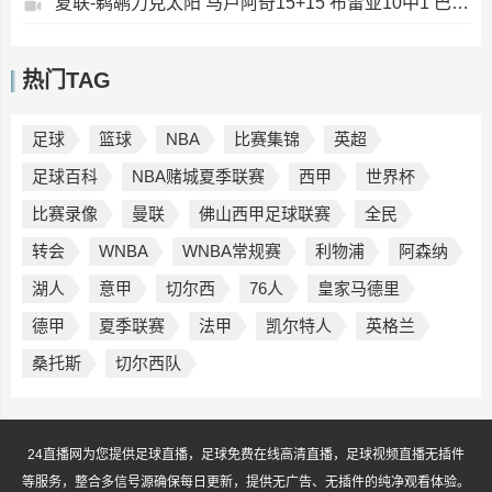
夏联-鹈鹕力克太阳 马卢阿奇15+15 布雷亚10中1 巴夫金15分
热门TAG
足球
篮球
NBA
比赛集锦
英超
足球百科
NBA赌城夏季联赛
西甲
世界杯
比赛录像
曼联
佛山西甲足球联赛
全民
转会
WNBA
WNBA常规赛
利物浦
阿森纳
湖人
意甲
切尔西
76人
皇家马德里
德甲
夏季联赛
法甲
凯尔特人
英格兰
桑托斯
切尔西队
24直播网为您提供足球直播，足球免费在线高清直播，足球视频直播无插件
等服务，整合多信号源确保每日更新，提供无广告、无插件的纯净观看体验。