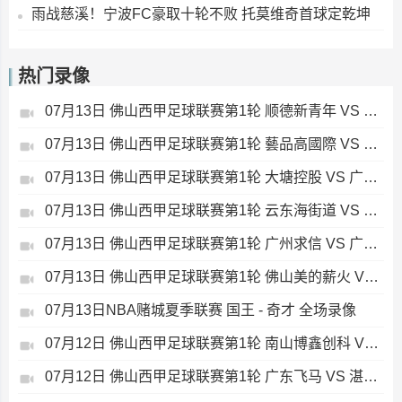
雨战慈溪！宁波FC豪取十轮不败 托莫维奇首球定乾坤
热门录像
07月13日 佛山西甲足球联赛第1轮 顺德新青年 VS 香港圣徒 全场录像
07月13日 佛山西甲足球联赛第1轮 藝品高國際 VS 卓见·威友 全场录像
07月13日 佛山西甲足球联赛第1轮 大塘控股 VS 广州玉岩 全场录像
07月13日 佛山西甲足球联赛第1轮 云东海街道 VS 茂名市点都得 全场录像
07月13日 佛山西甲足球联赛第1轮 广州求信 VS 广东西南建设 全场录像
07月13日 佛山西甲足球联赛第1轮 佛山美的薪火 VS 中国澳门澳科精英 全场录像
07月13日NBA赌城夏季联赛 国王 - 奇才 全场录像
07月12日 佛山西甲足球联赛第1轮 南山博鑫创科 VS 湛江龙仁 全场录像
07月12日 佛山西甲足球联赛第1轮 广东飞马 VS 湛江狂狼·粵辉能源 全场录像