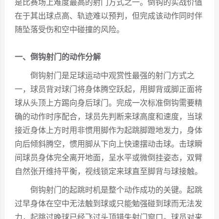
是比赛场上难度最高的射门方式之一。倒钩的实战价值
在于其出球点高、轨迹难以预判，但完成该动作同时伴
随坠落受伤和空中碰撞的风险。
一、倒钩射门的动作分解
倒钩射门是足球运动中观赏性最强的射门方式之
一，球员背对球门将身体腾空跃起，用脚背或脚正面将
球从头顶上方踢向身后球门。完成一次标准倒钩需要精
确的动作时序配合，球员先判断来球高度和速度，当球
接近身体上方时用非惯用脚作为起跳脚蹬地发力，身体
向后倾斜腾空，惯用脚从下向上快速摆动击球。击球瞬
间球员身体完全离开地面，呈水平或微倒挂姿态，双臂
自然张开维持平衡，视线锁定来球直至脚背与球接触。
倒钩射门的起跳时机是整个动作成功的关键。起跳
过早身体在空中无法触到球或只能勉强碰到球而无法发
力，起跳过晚球已经飞过头顶错失射门窗口。球员对来