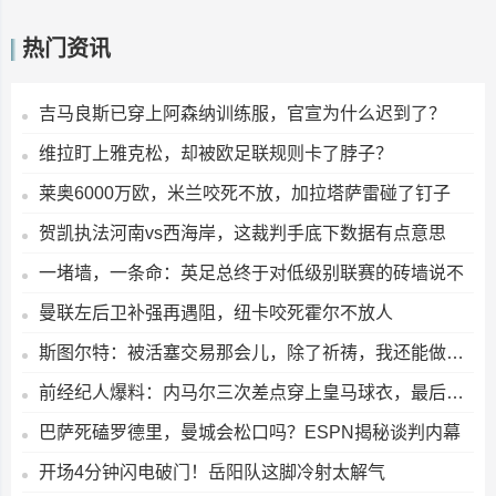
热门资讯
吉马良斯已穿上阿森纳训练服，官宣为什么迟到了？
维拉盯上雅克松，却被欧足联规则卡了脖子？
莱奥6000万欧，米兰咬死不放，加拉塔萨雷碰了钉子
贺凯执法河南vs西海岸，这裁判手底下数据有点意思
一堵墙，一条命：英足总终于对低级别联赛的砖墙说不
曼联左后卫补强再遇阻，纽卡咬死霍尔不放人
斯图尔特：被活塞交易那会儿，除了祈祷，我还能做什么？
前经纪人爆料：内马尔三次差点穿上皇马球衣，最后却去了巴萨
巴萨死磕罗德里，曼城会松口吗？ESPN揭秘谈判内幕
开场4分钟闪电破门！岳阳队这脚冷射太解气