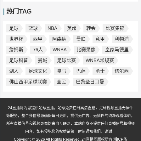
热门TAG
足球
篮球
NBA
英超
转会
比赛集锦
世界杯
西甲
阿森纳
曼联
意甲
利物浦
詹姆斯
76人
WNBA
比赛录像
皇家马德里
足球科普
曼城
足球比赛
WNBA常规赛
湖人
足球文化
皇马
巴萨
勇士
切尔西
佛山西甲足球联赛
全民
巴黎圣日耳曼
24直播网为您提供足球直播，足球免费在线高清直播，足球视频直播无插件
等服务，整合多信号源确保每日更新，提供无广告、无插件的纯净观看体验。
所有直播信号和视频录像均来自互联网，本站自身不提供任何直播信号和视频
内容，如有侵犯您的权益请第一时间通知我们，谢谢！
Copyright @ 2026 All Rights Reserved. 24直播网版权所有
湘ICP备