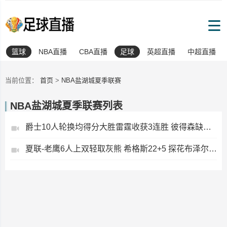
篮球
NBA直播
CBA直播
足球
英超直播
中超直播
当前位置：
首页
>
NBA盐湖城夏季联赛
NBA盐湖城夏季联赛列表
爵士10人轮换均得分大胜雷霆收获3连胜 彼得森缺阵 艾杜16+14
夏联-老鹰6人上双轻取灰熊 希格斯22+5 探花布泽尔缺战