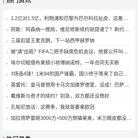
热门资讯
1.2亿对1.5亿，利物浦和巴黎为巴尔科拉扯皮，这差价真能抹平？
阿斯：阿森纳一搅局，维尼修斯续约就提速了？新约年薪2400万欧
三届扣篮王麦克朗，下一站西甲赫罗纳
被“请”出局？FIFA二把手缺席危机会议，他曾公开叫板因凡蒂诺
埃尔切租借布莱顿小将博纳诺特，一年合同无买断
3场造4球！1米94的国产锋霸，国少终于等来了自己的“哈兰德”？
莫雷托：皇马曾想用卡马文加换罗德里，没成！巴萨却快签下了
戴维斯与奇才的续约？别急，双方都还没想好
孔帕尼放话：这赛季，我就是要拿欧冠
加拉塔萨雷砸3000万+500万想撬莱奥，米兰眼皮都没抬：5000万，少一分不谈