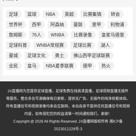
足球
篮球
NBA
英超
比赛集锦
转会
世界杯
西甲
阿森纳
曼联
意甲
利物浦
詹姆斯
76人
WNBA
比赛录像
皇家马德里
足球科普
WNBA常规赛
足球比赛
湖人
曼城
足球文化
勇士
佛山西甲足球联赛
全民
皇马
NBA夏季联赛
德甲
热火
24直播网为您提供足球直播，足球免费在线高清直播，足球视频直播无插件
等服务，整合多信号源确保每日更新，提供无广告、无插件的纯净观看体验。
所有直播信号和视频录像均来自互联网，本站自身不提供任何直播信号和视频
内容，如有侵犯您的权益请第一时间通知我们，谢谢！
Copyright @ 2026 All Rights Reserved. 24直播网版权所有
湘ICP备
2023011229号-3