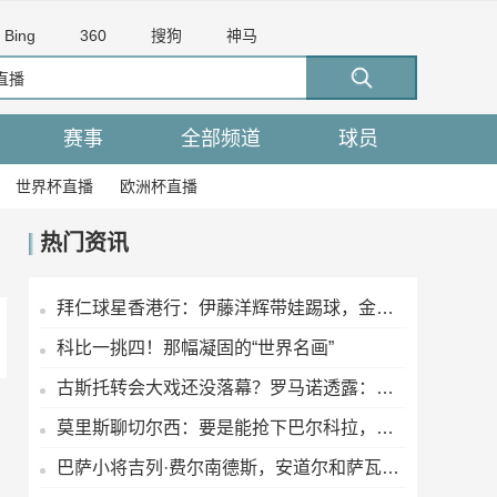
Bing
360
搜狗
神马
赛事
全部频道
球员
世界杯直播
欧洲杯直播
热门资讯
拜仁球星香港行：伊藤洋辉带娃踢球，金玟哉跑去卖球衣？
科比一挑四！那幅凝固的“世界名画”
古斯托转会大戏还没落幕？罗马诺透露：和六月比没啥变化
莫里斯聊切尔西：要是能抢下巴尔科拉，那才叫真梦幻
巴萨小将吉列·费尔南德斯，安道尔和萨瓦德尔都盯上了？