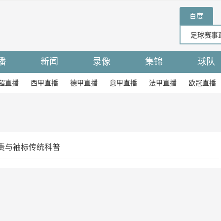
百度
播
新闻
录像
集锦
球队
超直播
西甲直播
德甲直播
意甲直播
法甲直播
欧冠直播
责与袖标传统科普