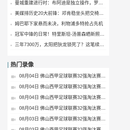
曼城重建进行时：布阿迪是独立操作，罗德里或赖因德斯若走人，补强早已备好
美媒排历史20大前锋：邓肯稳坐头把交椅，字母哥现役最高，浓眉列第九
姆巴耶下家悬而未决，利物浦多特抢占先机
冠军中锋的日常！特里斯坦-汤普森晒新照，球迷：这身材保养得真不错
三年7300万，太阳把狄龙锁死了？这笔续约，我给B-
热门录像
08月04日 佛山西甲足球联赛32强淘汰赛 肇庆恒骏成 VS 三七互娱 全场录像
08月04日 佛山西甲足球联赛32强淘汰赛 贪玩游戏 VS 美的薪火 全场录像
08月04日 佛山西甲足球联赛32强淘汰赛 广东西南建设 VS 香港圣徒 全场录像
08月04日 佛山西甲足球联赛32强淘汰赛 藝品高國際 VS 湛江狂狼·粵辉能源 全场录像
08月03日 佛山西甲足球联赛32强淘汰赛 广东客家青年 VS 广州英华思力U17 全场录像
08月03日 佛山西甲足球联赛32强淘汰赛 广州求信 VS 顺德新青年 全场录像