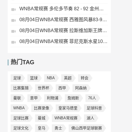
WNBA常规赛 多伦多节奏 82 - 92 金州女武神 全场集锦
08月04日WNBA常规赛 西雅图风暴83-95纽约自由人 全场集锦
08月04日WNBA常规赛 拉斯维加斯王牌109-87亚特兰大梦想 全场集锦
08月04日WNBA常规赛 菲尼克斯水星106-101芝加哥天空 全场集锦
热门TAG
足球
篮球
NBA
英超
转会
比赛集锦
世界杯
西甲
阿森纳
曼联
意甲
利物浦
詹姆斯
76人
WNBA
比赛录像
皇家马德里
足球科普
足球比赛
曼城
WNBA常规赛
湖人
足球文化
皇马
勇士
佛山西甲足球联赛