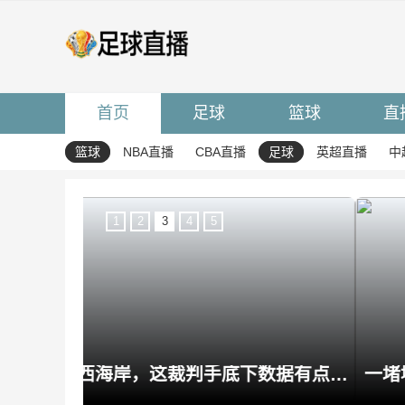
首页
足球
篮球
直
篮球
NBA直播
CBA直播
足球
英超直播
中
1
2
3
4
5
贺凯执法河南vs西海岸，这裁判手底下数据有点意思