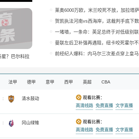
莱奥6000万欧，米兰咬死不放，加拉塔
贺凯执法河南vs西海岸，这裁判手底下
一堵墙，一条命：英足总终于对低级别联
曼联左后卫补强再遇阻，纽卡咬死霍尔不
前经纪人爆料：内马尔三次差点穿上皇马
新星？巴尔科拉
疾吗
法甲
德甲
意甲
西甲
英超
CBA
观看比赛：
:
清水鼓动
高清线路
免费直播
文字直播
观看比赛：
:
冈山绿雉
高清线路
免费直播
文字直播