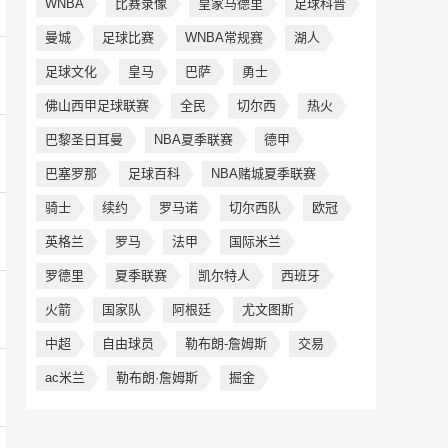
WNBA
比赛录像
皇家马德里
足球科普
曼城
足球比赛
WNBA常规赛
湖人
足球文化
皇马
巴萨
勇士
佛山西甲足球联赛
全民
切尔西
热火
巴黎圣日耳曼
NBA夏季联赛
德甲
巴塞罗那
足球百科
NBA赌城夏季联赛
骑士
续约
罗马诺
切尔西队
欧冠
英格兰
罗马
法甲
国际米兰
罗德里
夏季联赛
凯尔特人
西班牙
火箭
国家队
阿根廷
尤文图斯
中超
自由球员
勒布朗-詹姆斯
交易
ac米兰
勒布朗·詹姆斯
掘金