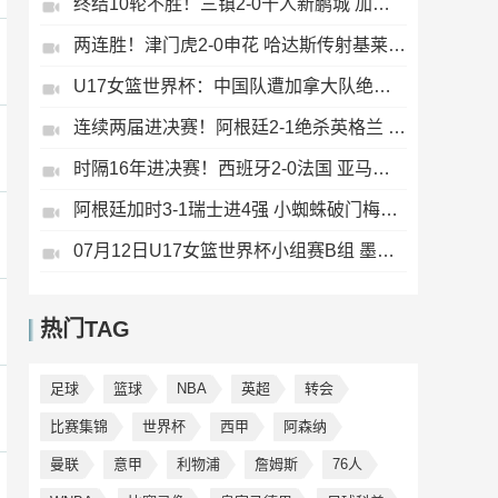
终结10轮不胜！三镇2-0十人新鹏城 加布里埃尔直红 熊继政破门
两连胜！津门虎2-0申花 哈达斯传射基莱斯破门 比赛一度暂停1小时
U17女篮世界杯：中国队遭加拿大队绝杀无缘4强 庞云舒16+10
连续两届进决赛！阿根廷2-1绝杀英格兰 劳塔罗恩佐破门梅西两助攻
时隔16年进决赛！西班牙2-0法国 亚马尔造点奥亚萨瓦尔、波罗破门
阿根廷加时3-1瑞士进4强 小蜘蛛破门梅西助攻麦卡恩博洛假摔染红
07月12日U17女篮世界杯小组赛B组 墨西哥U17女篮51-80中国U17女篮 全场集锦
热门TAG
足球
篮球
NBA
英超
转会
比赛集锦
世界杯
西甲
阿森纳
曼联
意甲
利物浦
詹姆斯
76人