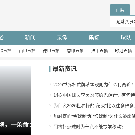
百度
播
新闻
录像
集锦
球队
超直播
西甲直播
德甲直播
意甲直播
法甲直播
欧冠直播
最新资讯
2026世界杯黄牌清零规则为什么有两轮
14岁中国球员李昊炎签约巴萨青训有何
为什么2026世界杯的“纪录”比以往多得多
加时赛的“金球制”和“银球制”为什么被废
一堵墙，一条命：英足总终于对低级别联赛的砖墙说不
曼联左后卫补强再遇阻，纽卡咬死
门将扑点球时为什么不能提前移动？