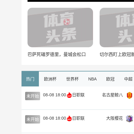
巴萨死磕罗德里，曼城会松口
切尔西盯上欧冠
吗？ESPN揭秘谈判内幕
能治蓝军边路顽
热门
欧洲杯
世界杯
NBA
欧冠
中超
08-08 18:00
日职联
名古屋鲸八
未开始
08-08 18:00
日职联
大阪樱花
未开始